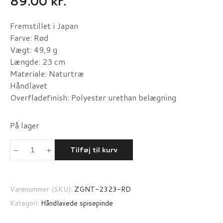
89.00
kr.
Fremstillet i Japan
Farve: Rød
Vægt: 49,9 g
Længde: 23 cm
Materiale: Naturtræ
Håndlavet
Overfladefinish: Polyester urethan belægning
På lager
Tilføj til kurv
ZenGrip
håndlavede
spisepinde
RØD
Varenummer (SKU):
ZGNT-2323-RD
antal
Kategori:
Håndlavede spisepinde